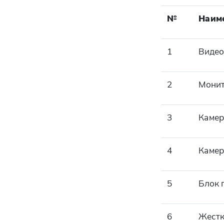
№
Наим
1
Видео
2
Мони
3
Камер
4
Камер
5
Блок 
6
Жестк