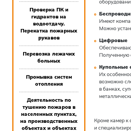
оборудовани
Проверка ПК и
Беспровод
гидрантов на
Имеют компа
водоотдачу.
Можно устана
Перекатка пожарных
рукавов
Цифровые
Обеспечиваю
Перевозка лежачих
Полученную 
больных
Купольные 
Их особеннос
Промывка систем
возможно сл
отопления
в банках, су
металлическ
Деятельность по
тушению пожаров в
населенных пунктах,
Кроме камер к 
на производственных
и специализир
объектах и объектах