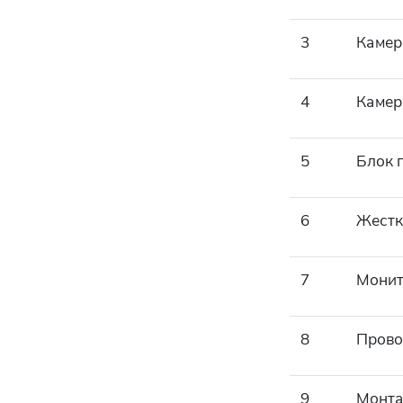
3
Камер
4
Камер
5
Блок 
6
Жестк
7
Мони
8
Прово
9
Монта