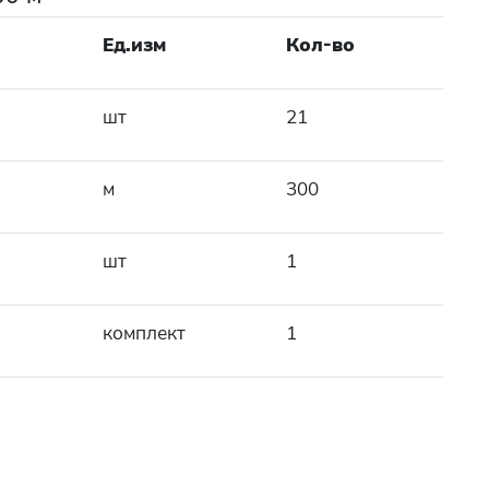
Ед.изм
Кол-во
шт
21
м
300
шт
1
комплект
1