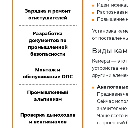
Идентификац
Зарядка и ремонт
Распознаван
огнетушителей
Повышение н
Установка кам
Разработка
от поставленны
документов по
промышленной
Виды кам
безопасности
Камеры — это г
устройства не 
Монтаж и
другими элемен
обслуживание ОПС
Аналоговы
Промышленный
Предназначе
альпинизм
Сейчас испол
значительно
Проверка дымоходов
Чаще всего 
и вентканалов
встроенный 