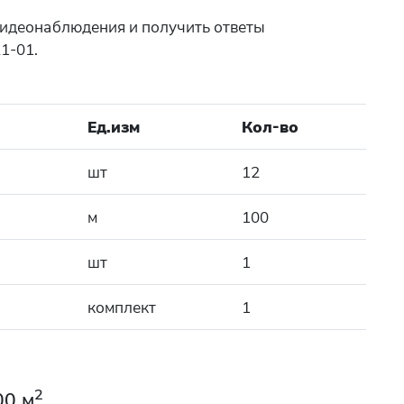
 видеонаблюдения и получить ответы
1-01.
Ед.изм
Кол-во
шт
12
м
100
шт
1
комплект
1
2
00 м