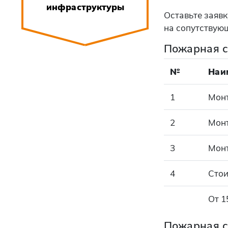
инфраструктуры
Оставьте заявк
на сопутствующ
Пожарная с
№
Наи
1
Мон
2
Мон
3
Монт
4
Стои
От 1
Пожарная с