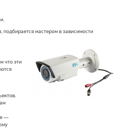
и.
, подбирается мастером в зависимости
м что эти
яются
ектов.
кам
ия —
ому