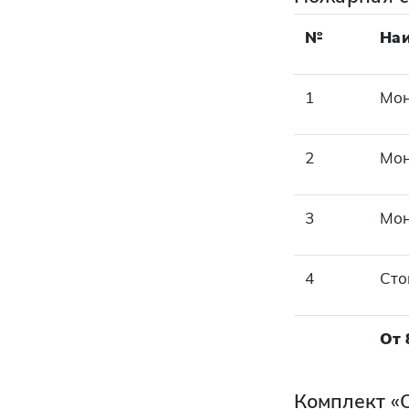
№
На
1
Мон
2
Мон
3
Мон
4
Сто
От 
Комплект «