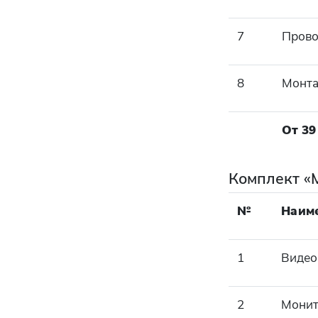
7
Прово
8
Монта
От 39
Комплект «
№
Наим
1
Видео
2
Мони