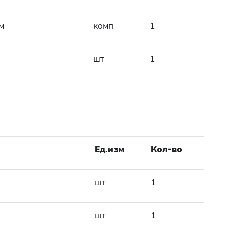
м
комп
1
шт
1
Ед.изм
Кол-во
шт
1
шт
1